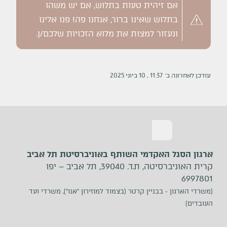
אם זיהית טעות בתלוש, אם יש משהו
בתלוש שאינו ברור, אנחנו פה! פנו אלינו
ונעזור למצות את מלוא הזכויות שלכם/ן.
עודכן לאחרונה ב־
11:37
,
10
ב
יוני
2025
ארגון הסגל האקדמי השותף באוניברסיטת תל אביב
קרית האוניברסיטה, ת.ד. 39040, תל אביב – יפו
6997801
(משרדי הארגון - בבניין קרטר (בצמוד למוזירון ״אנו״), משרדי ועד
העובדים)