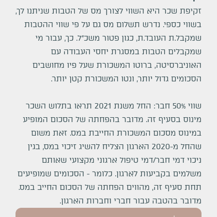
זקיפת שכר היא השווי לצורך מס של הטבות שניתנו לך,
בשווי כספי. נדרש תשלום מס גם על פי שווי ההטבות
שמקבל.ת העובד.ת, כגון פטור משכ"ל. כך, עבור מי
שמקבלים הטבות במסגרת יחסי העבודה עם
האוניברסיטה, ברוטו המשכורת שעל פיו מחושבים
הסכומים גדול יותר, ונטו המשכורת קטן יותר.
שווי 50% חבר: החל משנת 2021 תראו בתלוש השכר
מינוס בסעיף זה. מדובר בהפחתה של הסכום המופיע
במינוס מסכום המשכורת החייבת במס. זאת משום
שהחל מ-2020 הארגון הצליח להשיג זיכוי במס, בגין
ניכוי דמי חבר/דמי טיפול ארגוני מקצועי שאותם
משלמים בקביעות לארגון. כלומר - הסכומים שמופיעים
תחת סעיף זה, מהווים הפחתה של הסכום החייב במס.
מדובר בהטבה עבור חברי וחברות הארגון.