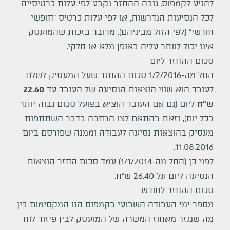
להגיע לקמפוס. גובה ההחזר נקבע לפי עלות כרטיסייה
לכל הנסיעות הנדרשות, או לפי עלות כרטיס "חופשי
חודשי" (לפי הזול מביניהם). מדובר בזכות שהמועסק
אינו יכול לוותר עליה באופן מלא או חלקי.
סכום ההחזר ליום
החל מה-1/2/2016 סכום ההחזר שעל המעסיק לשלם
לעובד הוא שווי הוצאות הנסיעה של העובד עד
22.60
ש"ח
ליום (גם אם העובד הוציא בפועל סכום גבוה יותר
בכל יום), וזאת בהתאם ל
צו הרחבה בדבר השתתפות
מעסיק בהוצאות נסיעה לעבודה וממנה
שפורסם ביום
11.08.2016.
לפני כן (החל מה-1/1/2014) עמד סכום החזר הוצאות
הנסיעה ליום על 26.40 ש"ח.
סכום ההחזר לחודש
מספר ימי העבודה השבועי בקמפוס הנו המקסימום בין
מה שנגזר מאחוז המשרה של המועסק לבין פיזור לוח