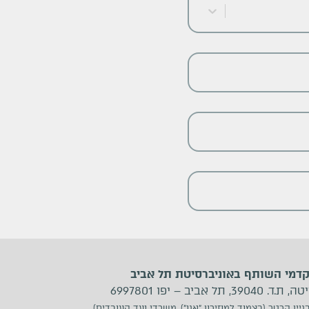
קדמי השותף באוניברסיטת תל אביב
 אביב – יפו 6997801
ניין קרטר (בצמוד למוזירון ״אנו״), משרדי ועד העובדים)